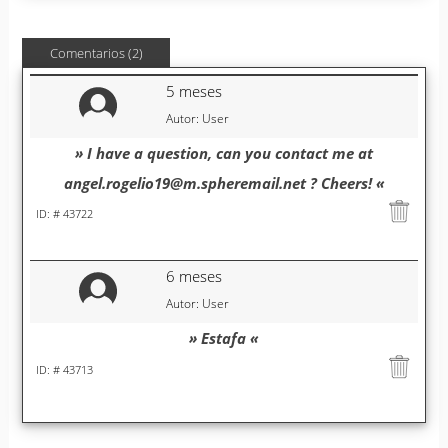
Comentarios (2)
5 meses
Autor: User
» I have a question, can you contact me at
angel.rogelio19@m.spheremail.net ? Cheers! «
ID: # 43722
6 meses
Autor: User
» Estafa «
ID: # 43713