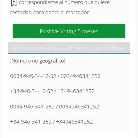
correspondiente al número que quiere
recordar, para poner el marcador.
Positive Voting 5 meses
Información acerca del número de teléfono
¡Número no geográfico!
0034-946-34-12-52 / 0034946341252
+34-946-34-12-52 / +34946341252
0034-946-341-252 / 0034946341252
+34-946-341-252 / +34946341252