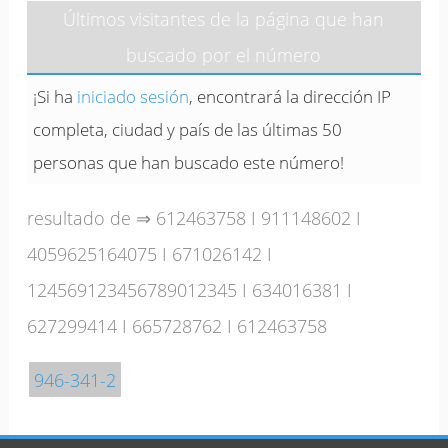
Últimos visitantes de la página que han
buscado por el número
¡Si ha
iniciado sesión
, encontrará la dirección IP
completa, ciudad y país de las últimas 50
personas que han buscado este número!
resultado de ⇒
612463758
I
911148602
I
4059625164075
I
671026142
I
124569123456789012345
I
634016381
I
627299414
I
665728762
I
612463758
946-341-2