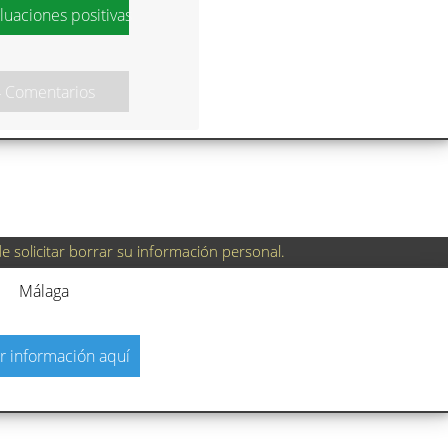
luaciones positivas
4 Comentarios
 solicitar borrar su información personal.
Málaga
r información aquí