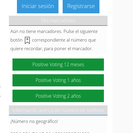
Iniciar sesión
Registrarse
Mis marcadores
Aún no tiene marcadores. Pulse el siguiente
botón
correspondiente al número que
quiere recordar, para poner el marcador.
Positive Voting 12 meses
Positive Voting 1 años
e
Positive Voting 2 años
e
Información acerca del número de teléfono
¡Número no geográfico!