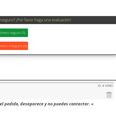
nseguro? ¡Por favor haga una evaluación!
ID: # 43983
el pedido, desaparece y no puedes contactar. «