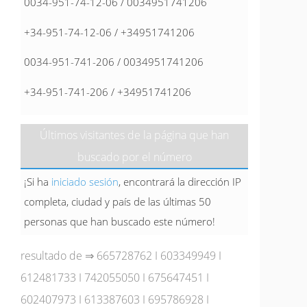
0034-951-74-12-06 / 0034951741206
+34-951-74-12-06 / +34951741206
0034-951-741-206 / 0034951741206
+34-951-741-206 / +34951741206
Últimos visitantes de la página que han
buscado por el número
¡Si ha
iniciado sesión
, encontrará la dirección IP
completa, ciudad y país de las últimas 50
personas que han buscado este número!
resultado de ⇒
665728762
I
603349949
I
612481733
I
742055050
I
675647451
I
602407973
I
613387603
I
695786928
I