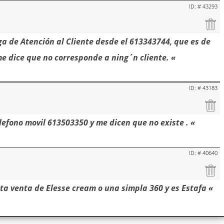
ID: # 43293
a de Atención al Cliente desde el 613343744, que es de
me dice que no corresponde a ning´n cliente. «
ID: # 43183
lefono movil 613503350 y me dicen que no existe . «
ID: # 40640
a venta de Elesse cream o una simpla 360 y es Estafa «