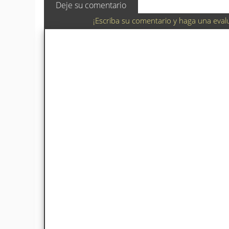
Deje su comentario
¡Escriba su comentario y haga una eval