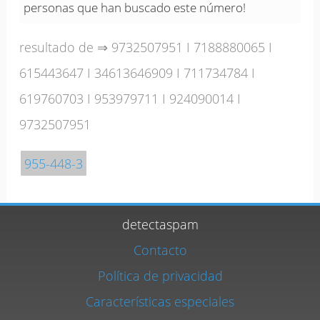
personas que han buscado este número!
resultado de ⇒
9732507951
I
7188880065
I
615443647
I
34613646909
I
711734784
I
619760703
I
953979711
I
924090014
I
9732507951
955-448-3
detectaspam
Contacto
Política de privacidad
Características especiales