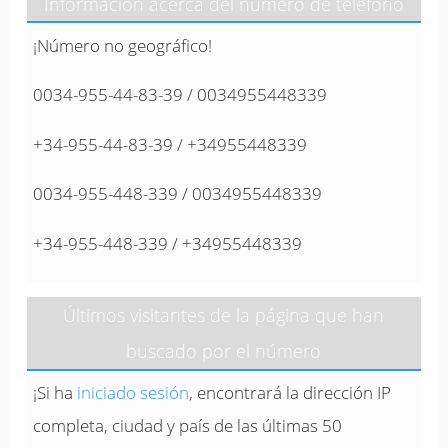
Información acerca del número de teléfono
¡Número no geográfico!
0034-955-44-83-39 / 0034955448339
+34-955-44-83-39 / +34955448339
0034-955-448-339 / 0034955448339
+34-955-448-339 / +34955448339
Últimos visitantes de la página que han
buscado por el número
¡Si ha
iniciado sesión
, encontrará la dirección IP
completa, ciudad y país de las últimas 50