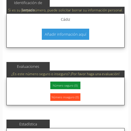
Identificación de
llamada
Si es su propio número, puede solicitar borrar su información personal.
Cádiz
Añadir información aquí
Evaluaciones
¿Es este número seguro o inseguro? ¡Por favor haga una evaluación!
Estadística