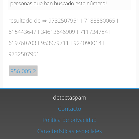
personas que han buscado este número!
resultado de ⇒
9732507951
I
7188880065
I
615443647
I
34613646909
I
711734784
I
619760703
I
953979711
I
924090014
I
9732507951
956-005-2
detectaspam
Contacto
Política de privacidad
Características especiales