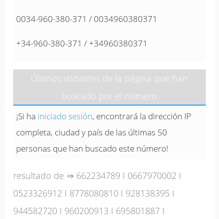
0034-960-380-371 / 0034960380371
+34-960-380-371 / +34960380371
Últimos visitantes de la página que han
buscado por el número
¡Si ha
iniciado sesión
, encontrará la dirección IP
completa, ciudad y país de las últimas 50
personas que han buscado este número!
resultado de ⇒
662234789
I
0667970002
I
0523326912
I
8778080810
I
928138395
I
944582720
I
960200913
I
695801887
I