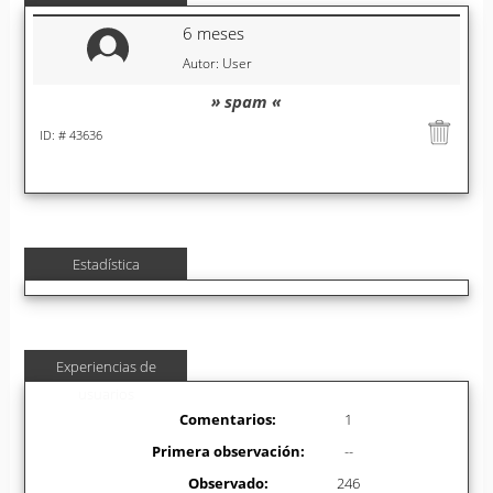
6 meses
Autor: User
» spam «
ID: # 43636
Estadística
Experiencias de
usuarios
Comentarios:
1
Primera observación:
--
Observado:
246