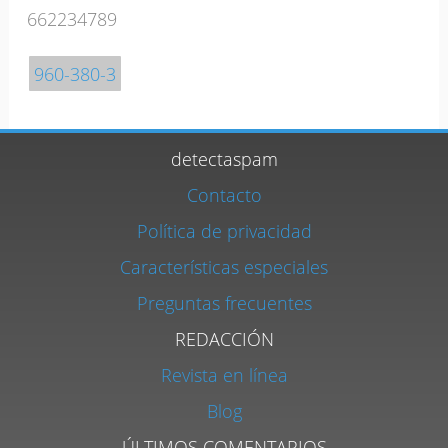
662234789
960-380-3
detectaspam
Contacto
Política de privacidad
Características especiales
Preguntas frecuentes
REDACCIÓN
Revista en línea
Blog
ÚLTIMOS COMENTARIOS