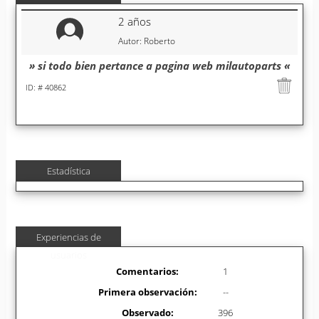
2 años
Autor: Roberto
» si todo bien pertance a pagina web milautoparts «
ID: # 40862
Estadística
Experiencias de
usuarios
Comentarios:
1
Primera observación:
--
Observado:
396