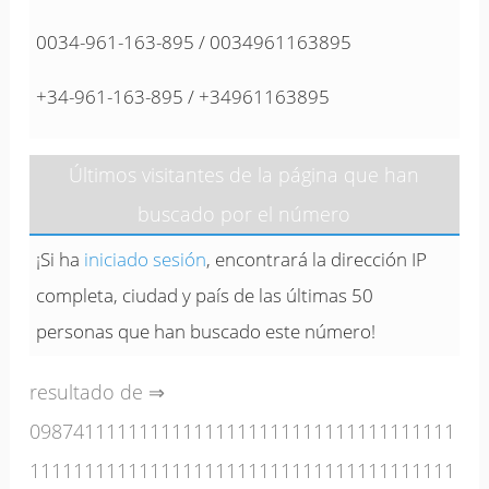
0034-961-163-895 / 0034961163895
+34-961-163-895 / +34961163895
Últimos visitantes de la página que han
buscado por el número
¡Si ha
iniciado sesión
, encontrará la dirección IP
completa, ciudad y país de las últimas 50
personas que han buscado este número!
resultado de ⇒
098741111111111111111111111111111111111
111111111111111111111111111111111111111