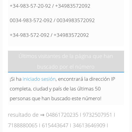
+34-983-57-20-92 / +34983572092
0034-983-572-092 / 0034983572092
+34-983-572-092 / +34983572092
Últimos visitantes de la página que han
buscado por el número
¡Si ha
iniciado sesión
, encontrará la dirección IP
completa, ciudad y país de las últimas 50
personas que han buscado este número!
resultado de ⇒
04861720235
I
9732507951
I
7188880065
I
615443647
I
34613646909
I