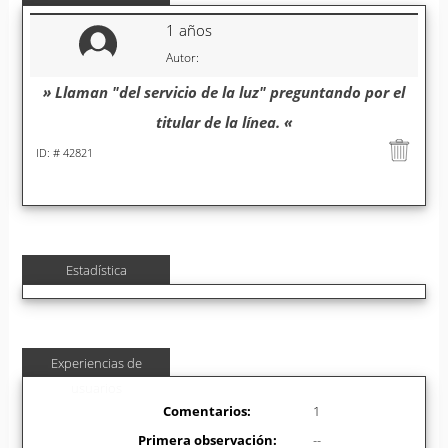
1 años
Autor:
» Llaman "del servicio de la luz" preguntando por el
titular de la línea. «
ID: # 42821
Estadística
Experiencias de
usuarios
Comentarios:
1
Primera observación:
--