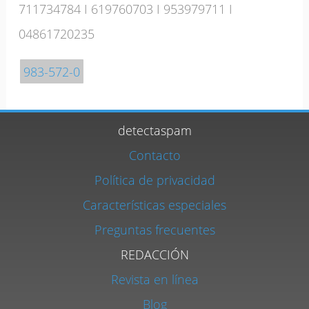
711734784
I
619760703
I
953979711
I
04861720235
983-572-0
detectaspam
Contacto
Política de privacidad
Características especiales
Preguntas frecuentes
REDACCIÓN
Revista en línea
Blog