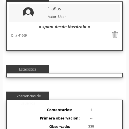
1 años
Autor: User
» spam desde Iberdrola «
ID: # 41669
Estadística
Experiencias de
usuarios
Comentarios:
1
Primera observación:
--
Observado:
335