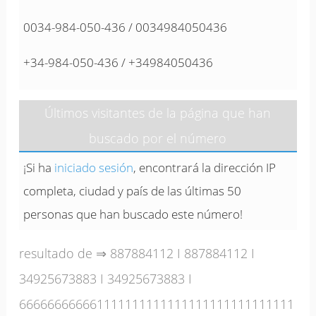
0034-984-050-436 / 0034984050436
+34-984-050-436 / +34984050436
Últimos visitantes de la página que han
buscado por el número
¡Si ha
iniciado sesión
, encontrará la dirección IP
completa, ciudad y país de las últimas 50
personas que han buscado este número!
resultado de ⇒
887884112
I
887884112
I
34925673883
I
34925673883
I
666666666661111111111111111111111111111