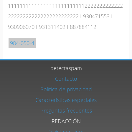
111111111111111111111111112222222222222
222222222222222222222222
I
930471553
I
930906070
I
931311402
I
887884112
984-050-4
detectaspam
Contacto
Política de privacidad
Características especiales
Preguntas frecuentes
REDACCIÓN
Revista en línea