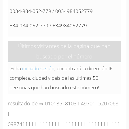
0034-984-052-779 / 0034984052779
+34-984-052-779 / +34984052779
Últimos visitantes de la página que han
buscado por el número
¡Si ha
iniciado sesión
, encontrará la dirección IP
completa, ciudad y país de las últimas 50
personas que han buscado este número!
resultado de ⇒
01013518103
I
4970115207068
I
098741111111111111111111111111111111111