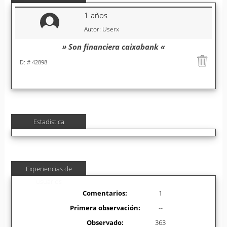
1 años
Autor: Userx
» Son financiera caixabank «
ID: # 42898
Estadística
Experiencias de
usuarios
Comentarios:
1
Primera observación:
--
Observado:
363