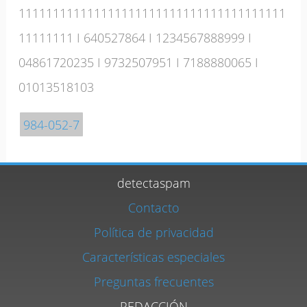
111111111111111111111111111111111111111
11111111
I
640527864
I
1234567888999
I
04861720235
I
9732507951
I
7188880065
I
01013518103
984-052-7
detectaspam
Contacto
Política de privacidad
Características especiales
Preguntas frecuentes
REDACCIÓN