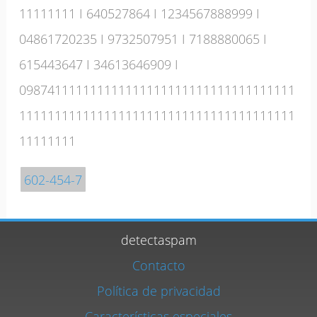
11111111
I
640527864
I
1234567888999
I
04861720235
I
9732507951
I
7188880065
I
615443647
I
34613646909
I
098741111111111111111111111111111111111
111111111111111111111111111111111111111
11111111
602-454-7
detectaspam
Contacto
Política de privacidad
Características especiales