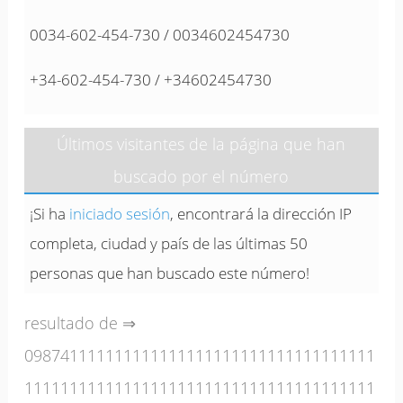
0034-602-454-730 / 0034602454730
+34-602-454-730 / +34602454730
Últimos visitantes de la página que han
buscado por el número
¡Si ha
iniciado sesión
, encontrará la dirección IP
completa, ciudad y país de las últimas 50
personas que han buscado este número!
resultado de ⇒
098741111111111111111111111111111111111
111111111111111111111111111111111111111