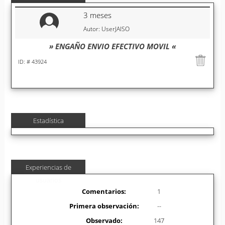
3 meses
Autor: UserJAISO
» ENGAÑO ENVIO EFECTIVO MOVIL «
ID: # 43924
Estadística
Experiencias de
usuarios
Comentarios:
1
Primera observación:
--
Observado:
147