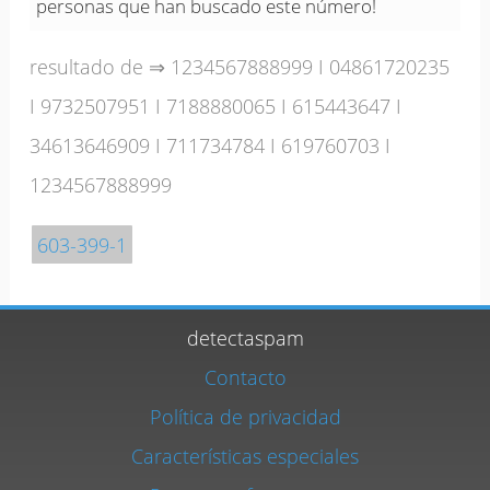
personas que han buscado este número!
resultado de ⇒
1234567888999
I
04861720235
I
9732507951
I
7188880065
I
615443647
I
34613646909
I
711734784
I
619760703
I
1234567888999
603-399-1
detectaspam
Contacto
Política de privacidad
Características especiales