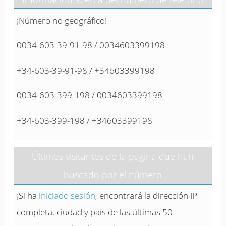
¡Número no geográfico!
0034-603-39-91-98 / 0034603399198
+34-603-39-91-98 / +34603399198
0034-603-399-198 / 0034603399198
+34-603-399-198 / +34603399198
Últimos visitantes de la página que han
buscado por el número
¡Si ha
iniciado sesión
, encontrará la dirección IP
completa, ciudad y país de las últimas 50