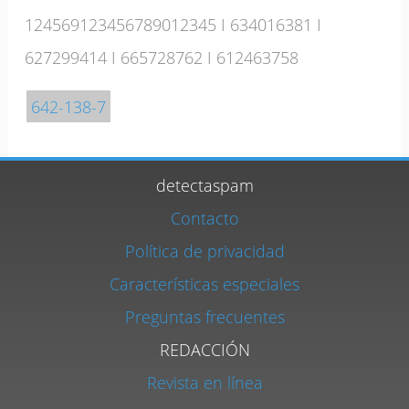
124569123456789012345
I
634016381
I
627299414
I
665728762
I
612463758
642-138-7
detectaspam
Contacto
Política de privacidad
Características especiales
Preguntas frecuentes
REDACCIÓN
Revista en línea