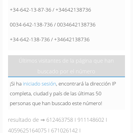
+34-642-13-87-36 / +34642138736
0034-642-138-736 / 0034642138736
+34-642-138-736 / +34642138736
Últimos visitantes de la página que han
buscado por el número
¡Si ha
iniciado sesión
, encontrará la dirección IP
completa, ciudad y país de las últimas 50
personas que han buscado este número!
resultado de ⇒
612463758
I
911148602
I
4059625164075
I
671026142
I