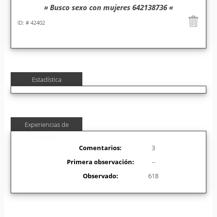
» Busco sexo con mujeres 642138736 «
ID: # 42402
Estadística
Experiencias de
usuarios
Comentarios:
3
Primera observación:
--
Observado:
618