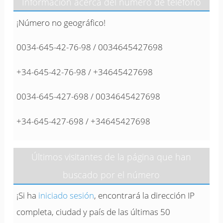
Información acerca del número de teléfono
¡Número no geográfico!
0034-645-42-76-98 / 0034645427698
+34-645-42-76-98 / +34645427698
0034-645-427-698 / 0034645427698
+34-645-427-698 / +34645427698
Últimos visitantes de la página que han
buscado por el número
¡Si ha
iniciado sesión
, encontrará la dirección IP
completa, ciudad y país de las últimas 50