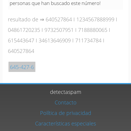
personas que han buscado este número!
resultado de ⇒
640527864
I
1234567888999
I
04861720235
I
9732507951
I
7188880065
I
615443647
I
34613646909
I
711734784
I
640527864
645-427-6
detectaspam
Contacto
Política de privacidad
Características especiales