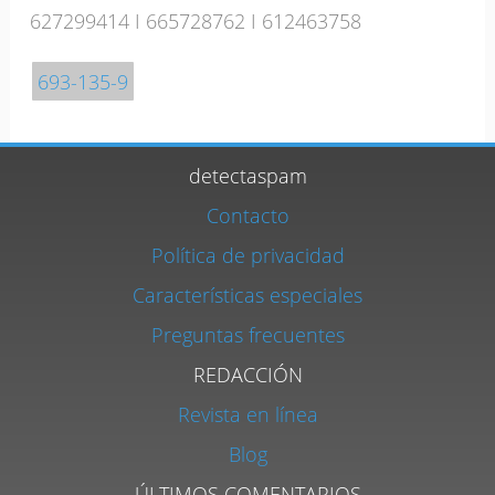
627299414
I
665728762
I
612463758
693-135-9
detectaspam
Contacto
Política de privacidad
Características especiales
Preguntas frecuentes
REDACCIÓN
Revista en línea
Blog
ÚLTIMOS COMENTARIOS