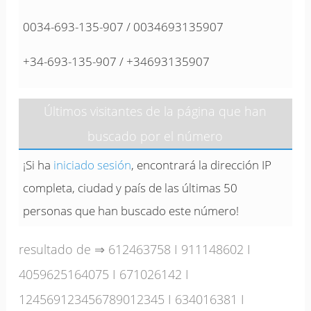
0034-693-135-907 / 0034693135907
+34-693-135-907 / +34693135907
Últimos visitantes de la página que han
buscado por el número
¡Si ha
iniciado sesión
, encontrará la dirección IP
completa, ciudad y país de las últimas 50
personas que han buscado este número!
resultado de ⇒
612463758
I
911148602
I
4059625164075
I
671026142
I
124569123456789012345
I
634016381
I