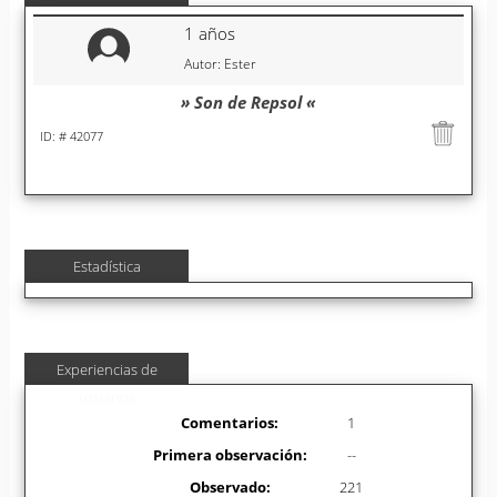
1 años
Autor: Ester
» Son de Repsol «
ID: # 42077
Estadística
Experiencias de
usuarios
Comentarios:
1
Primera observación:
--
Observado:
221