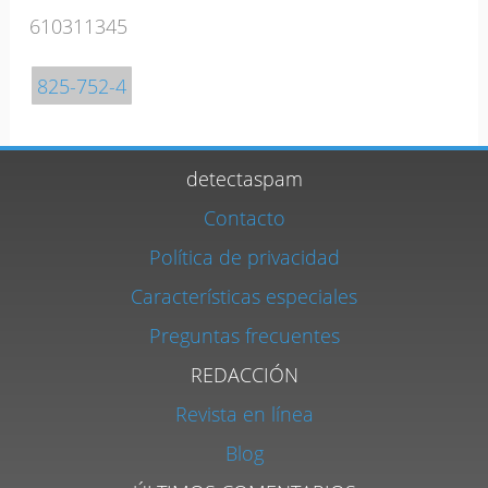
610311345
825-752-4
detectaspam
Contacto
Política de privacidad
Características especiales
Preguntas frecuentes
REDACCIÓN
Revista en línea
Blog