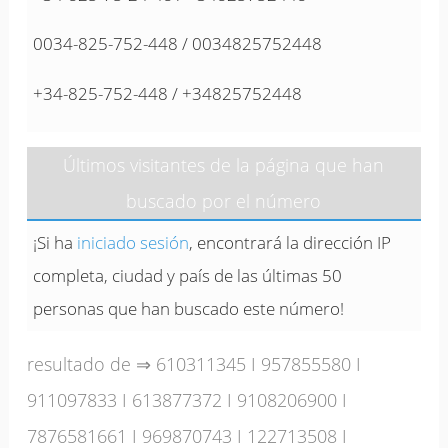
0034-825-752-448 / 0034825752448
+34-825-752-448 / +34825752448
Últimos visitantes de la página que han
buscado por el número
¡Si ha
iniciado sesión
, encontrará la dirección IP
completa, ciudad y país de las últimas 50
personas que han buscado este número!
resultado de ⇒
610311345
I
957855580
I
911097833
I
613877372
I
9108206900
I
7876581661
I
969870743
I
122713508
I