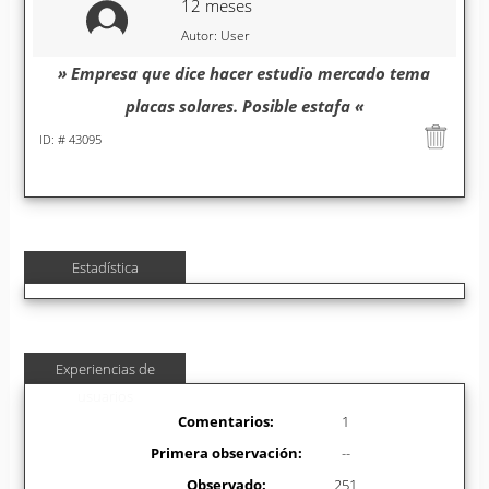
12 meses
Autor: User
» Empresa que dice hacer estudio mercado tema
placas solares. Posible estafa «
ID: # 43095
Estadística
Experiencias de
usuarios
Comentarios:
1
Primera observación:
--
Observado:
251