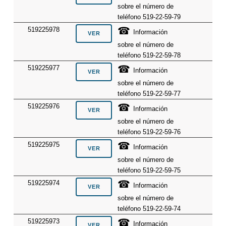
sobre el número de
teléfono 519-22-59-79
☎
519225978
Información
sobre el número de
teléfono 519-22-59-78
☎
519225977
Información
sobre el número de
teléfono 519-22-59-77
☎
519225976
Información
sobre el número de
teléfono 519-22-59-76
☎
519225975
Información
sobre el número de
teléfono 519-22-59-75
☎
519225974
Información
sobre el número de
teléfono 519-22-59-74
☎
519225973
Información