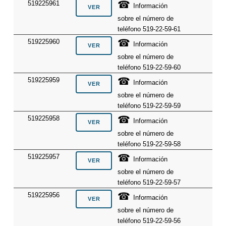
☎
519225961
Información
sobre el número de
teléfono 519-22-59-61
☎
519225960
Información
sobre el número de
teléfono 519-22-59-60
☎
519225959
Información
sobre el número de
teléfono 519-22-59-59
☎
519225958
Información
sobre el número de
teléfono 519-22-59-58
☎
519225957
Información
sobre el número de
teléfono 519-22-59-57
☎
519225956
Información
sobre el número de
teléfono 519-22-59-56