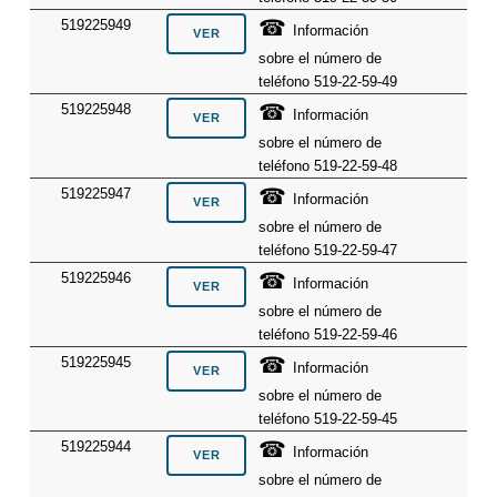
☎
519225949
Información
sobre el número de
teléfono 519-22-59-49
☎
519225948
Información
sobre el número de
teléfono 519-22-59-48
☎
519225947
Información
sobre el número de
teléfono 519-22-59-47
☎
519225946
Información
sobre el número de
teléfono 519-22-59-46
☎
519225945
Información
sobre el número de
teléfono 519-22-59-45
☎
519225944
Información
sobre el número de