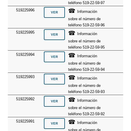
teléfono 519-22-59-97
☎
519225996
Información
sobre el número de
teléfono 519-22-59-96
☎
519225995
Información
sobre el número de
teléfono 519-22-59-95
☎
519225994
Información
sobre el número de
teléfono 519-22-59-94
☎
519225993
Información
sobre el número de
teléfono 519-22-59-93
☎
519225992
Información
sobre el número de
teléfono 519-22-59-92
☎
519225991
Información
sobre el número de