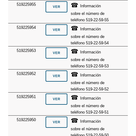
☎
519225955
Información
sobre el número de
teléfono 519-22-59-55
☎
519225954
Información
sobre el número de
teléfono 519-22-59-54
☎
519225953
Información
sobre el número de
teléfono 519-22-59-53
☎
519225952
Información
sobre el número de
teléfono 519-22-59-52
☎
519225951
Información
sobre el número de
teléfono 519-22-59-51
☎
519225950
Información
sobre el número de
teléfono 519-22-59-50