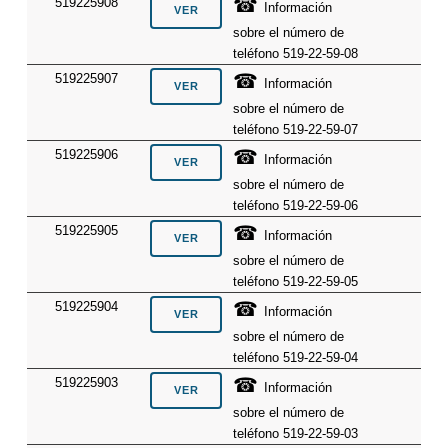
☎
519225908
Información
sobre el número de
teléfono 519-22-59-08
☎
519225907
Información
sobre el número de
teléfono 519-22-59-07
☎
519225906
Información
sobre el número de
teléfono 519-22-59-06
☎
519225905
Información
sobre el número de
teléfono 519-22-59-05
☎
519225904
Información
sobre el número de
teléfono 519-22-59-04
☎
519225903
Información
sobre el número de
teléfono 519-22-59-03