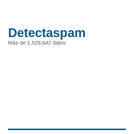
Detectaspam
Más de 1,528,642 datos