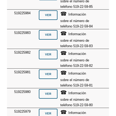
sobre el número de
teléfono 519-22-59-85
☎
519225984
Información
sobre el número de
teléfono 519-22-59-84
☎
519225983
Información
sobre el número de
teléfono 519-22-59-83
☎
519225982
Información
sobre el número de
teléfono 519-22-59-82
☎
519225981
Información
sobre el número de
teléfono 519-22-59-81
☎
519225980
Información
sobre el número de
teléfono 519-22-59-80
☎
519225979
Información