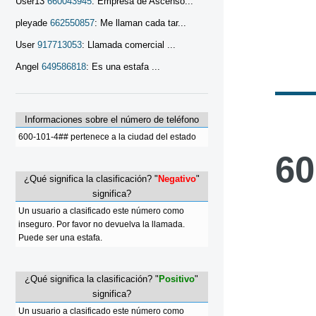
User13
660043945
: Empresa de Ascenso...
pleyade
662550857
: Me llaman cada tar...
User
917713053
: Llamada comercial ...
Angel
649586818
: Es una estafa ...
Informaciones sobre el número de teléfono
600-101-4## pertenece a la ciudad del estado
60
¿Qué significa la clasificación? "
Negativo
"
significa?
Un usuario a clasificado este número como
inseguro. Por favor no devuelva la llamada.
Puede ser una estafa.
¿Qué significa la clasificación? "
Positivo
"
significa?
Un usuario a clasificado este número como