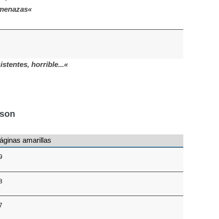
amenazas«
stentes, horrible...«
nson
áginas amarillas
9
8
7