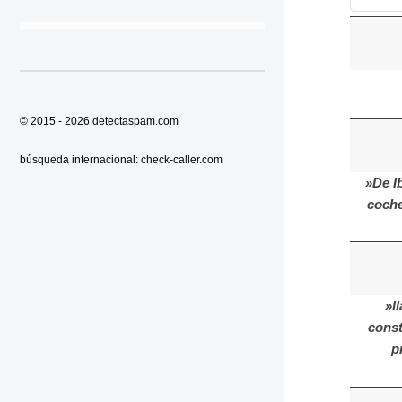
© 2015 - 2026
detectaspam.com
búsqueda internacional:
check-caller.com
»De I
coche
»l
const
p