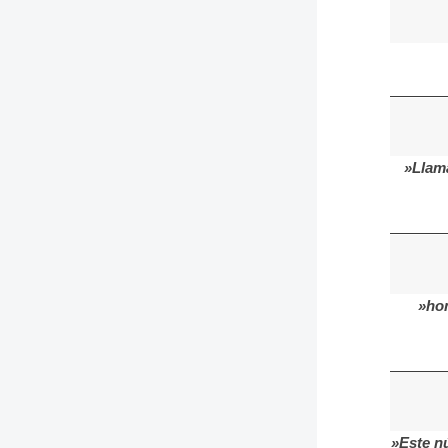
»Llama
»ho
»Este nú