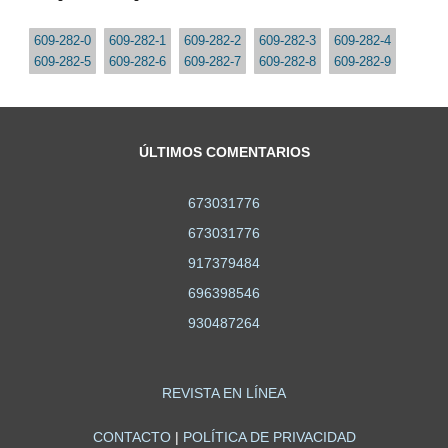
609-282-0
609-282-1
609-282-2
609-282-3
609-282-4
609-282-5
609-282-6
609-282-7
609-282-8
609-282-9
ÚLTIMOS COMENTARIOS
673031776
673031776
917379484
696398546
930487264
REVISTA EN LÍNEA
CONTACTO
|
POLÍTICA DE PRIVACIDAD