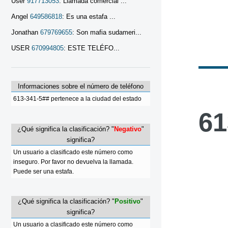
User
917713053
: Llamada comercial ...
Angel
649586818
: Es una estafa ...
Jonathan
679769655
: Son mafia sudameri...
USER
670994805
: ESTE TELÉFO...
Informaciones sobre el número de teléfono
613-341-5## pertenece a la ciudad del estado
61
¿Qué significa la clasificación? "
Negativo
"
significa?
Un usuario a clasificado este número como
inseguro. Por favor no devuelva la llamada.
Puede ser una estafa.
¿Qué significa la clasificación? "
Positivo
"
significa?
Un usuario a clasificado este número como