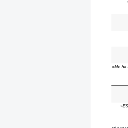
»Me ha 
»ES