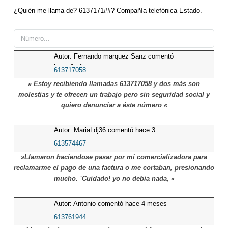
¿Quién me llama de? 6137171##? Compañía telefónica Estado.
Autor: Fernando marquez Sanz comentó
hace 2 años
613717058
» Estoy recibiendo llamadas 613717058 y dos más son
molestias y te ofrecen un trabajo pero sin seguridad social y
quiero denunciar a éste número «
Autor: MariaLdj36 comentó hace 3
meses
613574467
»Llamaron haciendose pasar por mi comercializadora para
reclamarme el pago de una factura o me cortaban, presionando
mucho. ´Cuidado! yo no debia nada, «
Autor: Antonio comentó hace 4 meses
613761944