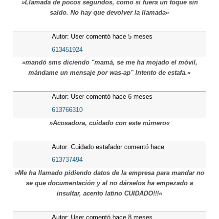
»Llamada de pocos segundos, como si fuera un toque sin
saldo. No hay que devolver la llamada«
Autor: User comentó hace 5 meses
613451924
»mandó sms diciendo "mamá, se me ha mojado el móvil,
mándame un mensaje por was-ap" Intento de estafa.«
Autor: User comentó hace 6 meses
613766310
»Acosadora, cuidado con este número«
Autor: Cuidado estafador comentó hace
7 meses
613737494
»Me ha llamado pidiendo datos de la empresa para mandar no
se que documentación y al no dárselos ha empezado a
insultar, acento latino CUIDADO!!!«
Autor: User comentó hace 8 meses