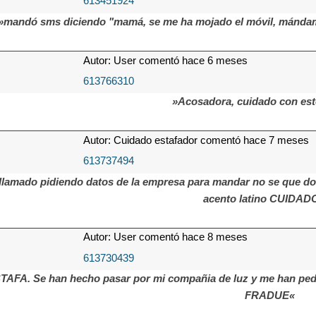
613451924
»mandó sms diciendo "mamá, se me ha mojado el móvil, mándame
Autor: User comentó hace 6 meses
613766310
»Acosadora, cuidado con es
Autor: Cuidado estafador comentó hace 7 meses
613737494
llamado pidiendo datos de la empresa para mandar no se que do
acento latino CUIDADO
Autor: User comentó hace 8 meses
613730439
TAFA. Se han hecho pasar por mi compañia de luz y me han pedi
FRADUE«