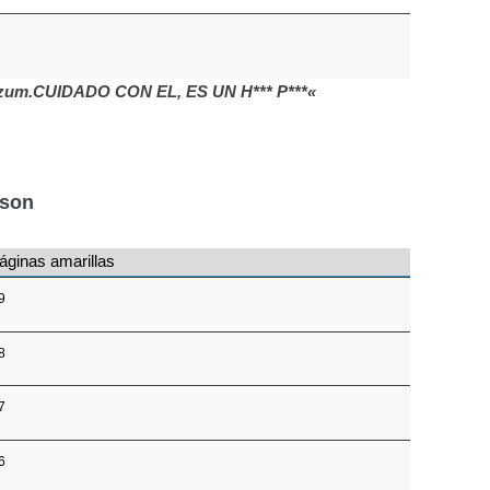
n bizum.CUIDADO CON EL, ES UN H*** P***«
nson
áginas amarillas
9
8
7
6