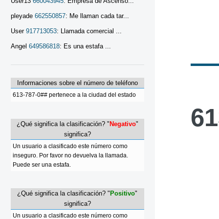
User13
660043945
: Empresa de Ascenso...
pleyade
662550857
: Me llaman cada tar...
User
917713053
: Llamada comercial ...
Angel
649586818
: Es una estafa ...
Informaciones sobre el número de teléfono
613-787-0## pertenece a la ciudad del estado
61
¿Qué significa la clasificación? "
Negativo
"
significa?
Un usuario a clasificado este número como
inseguro. Por favor no devuelva la llamada.
Puede ser una estafa.
¿Qué significa la clasificación? "
Positivo
"
significa?
Un usuario a clasificado este número como