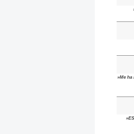
»Me ha 
»ES