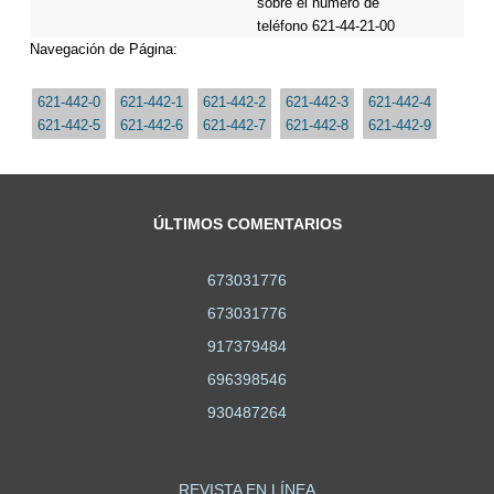
sobre el número de
teléfono 621-44-21-00
Navegación de Página:
621-442-0
621-442-1
621-442-2
621-442-3
621-442-4
621-442-5
621-442-6
621-442-7
621-442-8
621-442-9
ÚLTIMOS COMENTARIOS
673031776
673031776
917379484
696398546
930487264
REVISTA EN LÍNEA