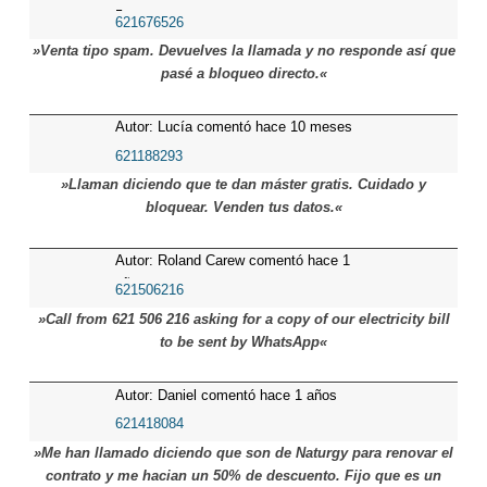
5 meses
621676526
»Venta tipo spam. Devuelves la llamada y no responde así que
pasé a bloqueo directo.«
Autor: Lucía comentó hace 10 meses
621188293
»Llaman diciendo que te dan máster gratis. Cuidado y
bloquear. Venden tus datos.«
Autor: Roland Carew comentó hace 1
años
621506216
»Call from 621 506 216 asking for a copy of our electricity bill
to be sent by WhatsApp«
Autor: Daniel comentó hace 1 años
621418084
»Me han llamado diciendo que son de Naturgy para renovar el
contrato y me hacian un 50% de descuento. Fijo que es un