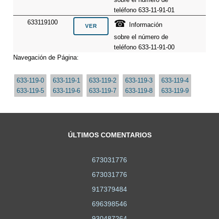
teléfono 633-11-91-01
☎
633119100
Información
sobre el número de
teléfono 633-11-91-00
Navegación de Página:
633-119-0
633-119-1
633-119-2
633-119-3
633-119-4
633-119-5
633-119-6
633-119-7
633-119-8
633-119-9
ÚLTIMOS COMENTARIOS
673031776
673031776
917379484
696398546
930487264