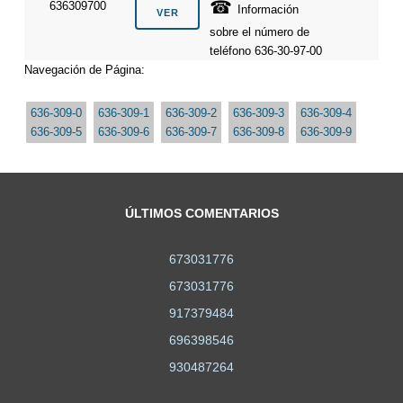
☎
636309700
Información
sobre el número de
teléfono 636-30-97-00
Navegación de Página:
636-309-0
636-309-1
636-309-2
636-309-3
636-309-4
636-309-5
636-309-6
636-309-7
636-309-8
636-309-9
ÚLTIMOS COMENTARIOS
673031776
673031776
917379484
696398546
930487264