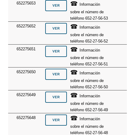
☎
652275653
Información
sobre el número de
teléfono 652-27-56-53
☎
652275652
Información
sobre el número de
teléfono 652-27-56-52
☎
652275651
Información
sobre el número de
teléfono 652-27-56-51
☎
652275650
Información
sobre el número de
teléfono 652-27-56-50
☎
652275649
Información
sobre el número de
teléfono 652-27-56-49
☎
652275648
Información
sobre el número de
teléfono 652-27-56-48