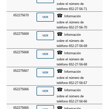
sobre el número de
teléfono 652-27-56-71
☎
652275670
Información
sobre el número de
teléfono 652-27-56-70
☎
652275669
Información
sobre el número de
teléfono 652-27-56-69
☎
652275668
Información
sobre el número de
teléfono 652-27-56-68
☎
652275667
Información
sobre el número de
teléfono 652-27-56-67
☎
652275666
Información
sobre el número de
teléfono 652-27-56-66
☎
652275665
Información