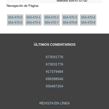
teléfono 654-47-07-00
Navegación de Página:
654-470-0
654-470-1
654-470-2
654-470-3
654-470-4
654-470-5
654-470-6
654-470-7
654-470-8
654-470-9
ÚLTIMOS COMENTARIOS
673031776
673031776
917379484
696398546
930487264
REVISTA EN LÍNEA