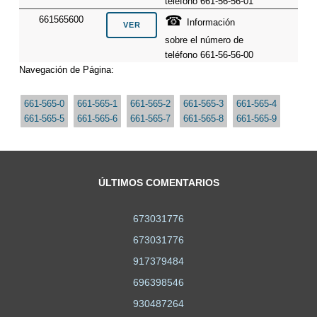
teléfono 661-56-56-01
☎
661565600
Información
sobre el número de
teléfono 661-56-56-00
Navegación de Página:
661-565-0
661-565-1
661-565-2
661-565-3
661-565-4
661-565-5
661-565-6
661-565-7
661-565-8
661-565-9
ÚLTIMOS COMENTARIOS
673031776
673031776
917379484
696398546
930487264