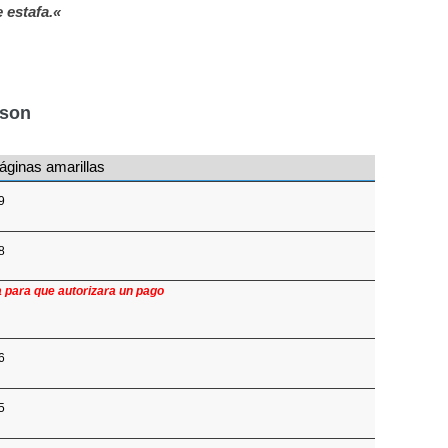
 estafa.«
nson
áginas amarillas
9
8
a para que autorizara un pago
6
5