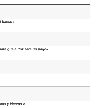
i banco«
para que autorizara un pago«
cos y lácteos.«