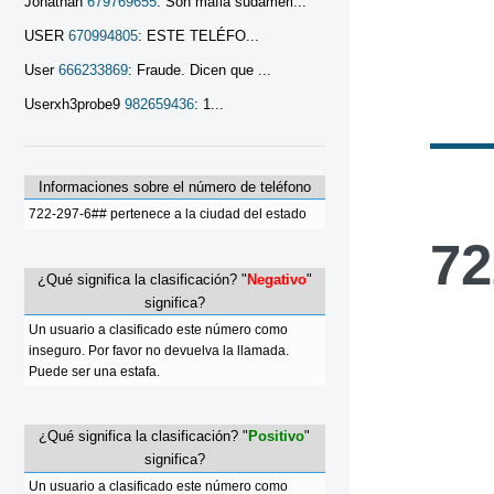
Jonathan
679769655
: Son mafia sudameri...
USER
670994805
: ESTE TELÉFO...
User
666233869
: Fraude. Dicen que ...
Userxh3probe9
982659436
: 1...
Informaciones sobre el número de teléfono
722-297-6## pertenece a la ciudad del estado
72
¿Qué significa la clasificación? "
Negativo
"
significa?
Un usuario a clasificado este número como
inseguro. Por favor no devuelva la llamada.
Puede ser una estafa.
¿Qué significa la clasificación? "
Positivo
"
significa?
Un usuario a clasificado este número como