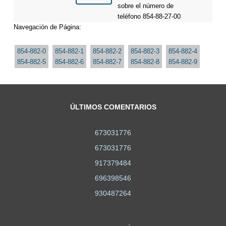
sobre el número de
teléfono 854-88-27-00
Navegación de Página:
854-882-0
854-882-1
854-882-2
854-882-3
854-882-4
854-882-5
854-882-6
854-882-7
854-882-8
854-882-9
ÚLTIMOS COMENTARIOS
673031776
673031776
917379484
696398546
930487264