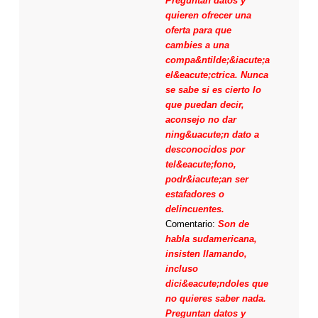
Preguntan datos y
quieren ofrecer una
oferta para que
cambies a una
compa&ntilde;&iacute;a
el&eacute;ctrica. Nunca
se sabe si es cierto lo
que puedan decir,
aconsejo no dar
ning&uacute;n dato a
desconocidos por
tel&eacute;fono,
podr&iacute;an ser
estafadores o
delincuentes.
Comentario:
Son de
habla sudamericana,
insisten llamando,
incluso
dici&eacute;ndoles que
no quieres saber nada.
Preguntan datos y