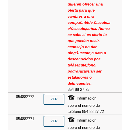
quieren ofrecer una
oferta para que
cambies a una
compa&ntilde;&iacute;a
el&eacute;ctrica. Nunca
se sabe si es cierto lo
que puedan decir,
aconsejo no dar
ning&uacute;n dato a
desconocidos por
tel&eacute;fono,
podr&iacute;an ser
estafadores o
delincuentes.
854-88-27-73
☎
854882772
Información
sobre el número de
teléfono 854-88-27-72
☎
854882771
Información
sobre el número de