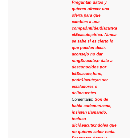
Preguntan datos y
quieren ofrecer una
oferta para que
cambies a una
compa&ntilde;&iacute;a
el&eacute;ctrica. Nunca
se sabe si es cierto lo
que puedan decir,
aconsejo no dar
ning&uacute;n dato a
desconocidos por
tel&eacute;fono,
podr&iacute;an ser
estafadores o
delincuentes.
Comentario:
Son de
habla sudamericana,
insisten llamando,
incluso
dici&eacute;ndoles que
no quieres saber nada.