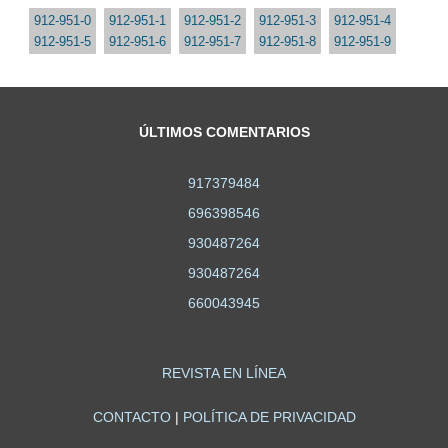
912-951-0
912-951-1
912-951-2
912-951-3
912-951-4
912-951-5
912-951-6
912-951-7
912-951-8
912-951-9
ÚLTIMOS COMENTARIOS
917379484
696398546
930487264
930487264
660043945
REVISTA EN LÍNEA
CONTACTO
|
POLÍTICA DE PRIVACIDAD