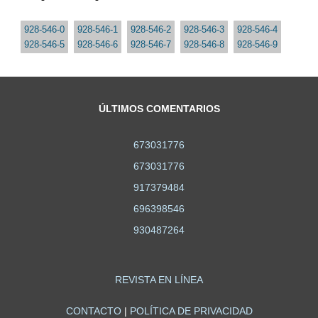
928-546-0
928-546-1
928-546-2
928-546-3
928-546-4
928-546-5
928-546-6
928-546-7
928-546-8
928-546-9
ÚLTIMOS COMENTARIOS
673031776
673031776
917379484
696398546
930487264
REVISTA EN LÍNEA
CONTACTO
|
POLÍTICA DE PRIVACIDAD