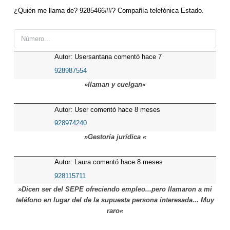
¿Quién me llama de? 9285466##? Compañía telefónica Estado.
Autor: Usersantana comentó hace 7
meses
928987554
»llaman y cuelgan«
Autor: User comentó hace 8 meses
928974240
»Gestoría jurídica «
Autor: Laura comentó hace 8 meses
928115711
»Dicen ser del SEPE ofreciendo empleo...pero llamaron a mi
teléfono en lugar del de la supuesta persona interesada... Muy
raro«