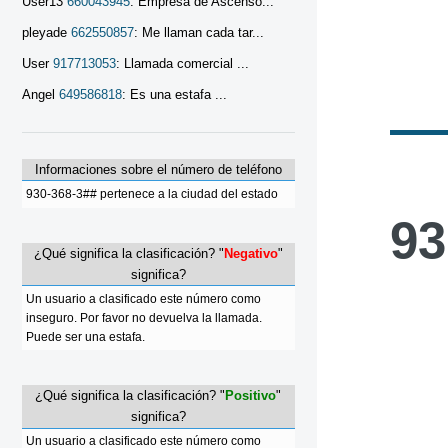
User13
660043945
: Empresa de Ascenso...
pleyade
662550857
: Me llaman cada tar...
User
917713053
: Llamada comercial ...
Angel
649586818
: Es una estafa ...
Informaciones sobre el número de teléfono
930-368-3## pertenece a la ciudad del estado
93
¿Qué significa la clasificación? "
Negativo
"
significa?
Un usuario a clasificado este número como
inseguro. Por favor no devuelva la llamada.
Puede ser una estafa.
¿Qué significa la clasificación? "
Positivo
"
significa?
Un usuario a clasificado este número como