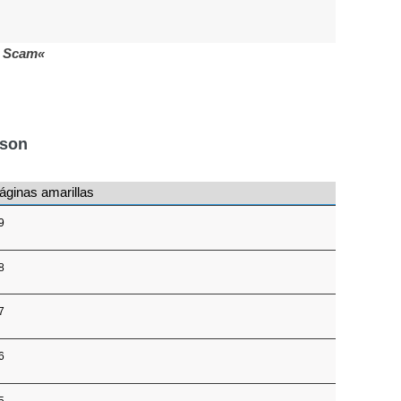
P Scam«
nson
áginas amarillas
9
8
7
6
5