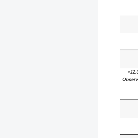
»12.
Observo