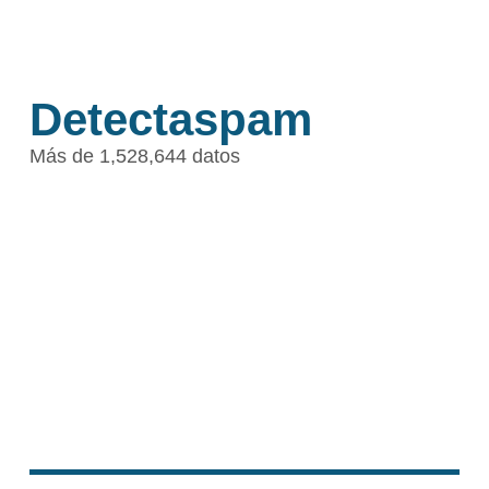
Detectaspam
Más de 1,528,644 datos