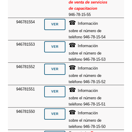
de venta de servicios
de capacitacion
946-78-15-55
☎
946781554
Información
sobre el número de
teléfono 946-78-15-54
☎
946781553
Información
sobre el número de
teléfono 946-78-15-53
☎
946781552
Información
sobre el número de
teléfono 946-78-15-52
☎
946781551
Información
sobre el número de
teléfono 946-78-15-51
☎
946781550
Información
sobre el número de
teléfono 946-78-15-50