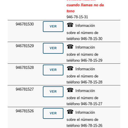
cuando llamas no da
tono
946-78-15-31
☎
946781530
Información
sobre el número de
teléfono 946-78-15-30
☎
946781529
Información
sobre el número de
teléfono 946-78-15-29
☎
946781528
Información
sobre el número de
teléfono 946-78-15-28
☎
946781527
Información
sobre el número de
teléfono 946-78-15-27
☎
946781526
Información
sobre el número de
teléfono 946-78-15-26