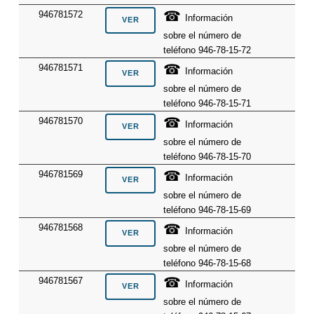
☎
946781572
Información
sobre el número de
teléfono 946-78-15-72
☎
946781571
Información
sobre el número de
teléfono 946-78-15-71
☎
946781570
Información
sobre el número de
teléfono 946-78-15-70
☎
946781569
Información
sobre el número de
teléfono 946-78-15-69
☎
946781568
Información
sobre el número de
teléfono 946-78-15-68
☎
946781567
Información
sobre el número de