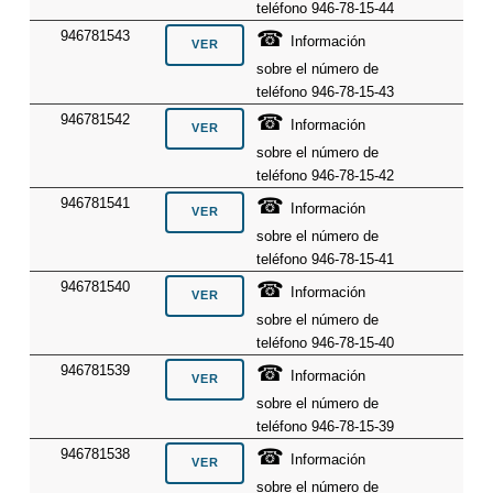
teléfono 946-78-15-44
☎
946781543
Información
sobre el número de
teléfono 946-78-15-43
☎
946781542
Información
sobre el número de
teléfono 946-78-15-42
☎
946781541
Información
sobre el número de
teléfono 946-78-15-41
☎
946781540
Información
sobre el número de
teléfono 946-78-15-40
☎
946781539
Información
sobre el número de
teléfono 946-78-15-39
☎
946781538
Información
sobre el número de