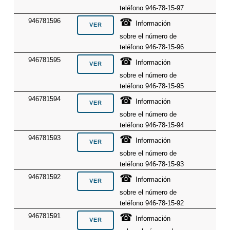
teléfono 946-78-15-97
☎
946781596
Información
sobre el número de
teléfono 946-78-15-96
☎
946781595
Información
sobre el número de
teléfono 946-78-15-95
☎
946781594
Información
sobre el número de
teléfono 946-78-15-94
☎
946781593
Información
sobre el número de
teléfono 946-78-15-93
☎
946781592
Información
sobre el número de
teléfono 946-78-15-92
☎
946781591
Información