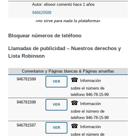
Autor: eliseor comentó hace 1 años
946620588
»no sirve para nada la plataforma«
Bloquear números de teléfono
Llamadas de publicidad – Nuestros derechos y
Lista Robinson
Comentarios y Páginas blancas & Páginas amarillas
☎
946781599
Información
sobre el número de
teléfono 946-78-15-99
☎
946781598
Información
sobre el número de
teléfono 946-78-15-98
☎
946781597
Información
sobre el número de