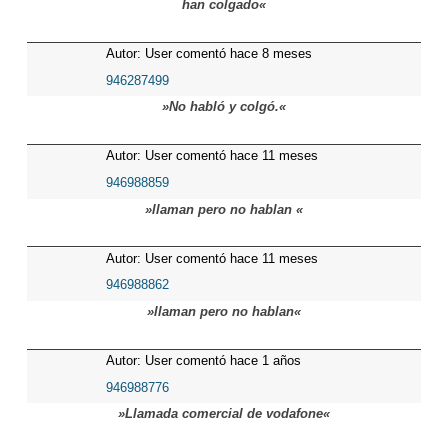
han colgado«
Autor: User comentó hace 8 meses
946287499
»No habló y colgó.«
Autor: User comentó hace 11 meses
946988859
»llaman pero no hablan «
Autor: User comentó hace 11 meses
946988862
»llaman pero no hablan«
Autor: User comentó hace 1 años
946988776
»Llamada comercial de vodafone«