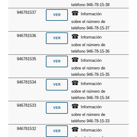
teléfono 946-78-15-38
☎
946781537
Información
sobre el número de
teléfono 946-78-15-37
☎
946781536
Información
sobre el número de
teléfono 946-78-15-36
☎
946781535
Información
sobre el número de
teléfono 946-78-15-35
☎
946781534
Información
sobre el número de
teléfono 946-78-15-34
☎
946781533
Información
sobre el número de
teléfono 946-78-15-33
☎
946781532
Información