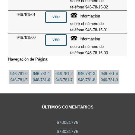
sobre el número de
teléfono 946-78-15-02
☎
946781501
Información
sobre el número de
teléfono 946-78-15-01
☎
946781500
Información
sobre el número de
teléfono 946-78-15-00
Navegación de Página:
946-781-0
946-781-1
946-781-2
946-781-3
946-781-4
946-781-5
946-781-6
946-781-7
946-781-8
946-781-9
ÚLTIMOS COMENTARIOS
673031776
673031776