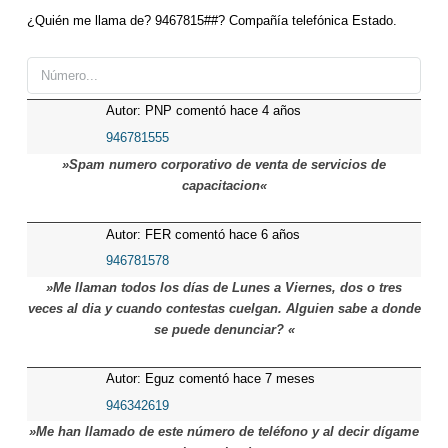
¿Quién me llama de? 9467815##? Compañía telefónica Estado.
Autor: PNP comentó hace 4 años
946781555
»Spam numero corporativo de venta de servicios de
capacitacion«
Autor: FER comentó hace 6 años
946781578
»Me llaman todos los días de Lunes a Viernes, dos o tres
veces al dia y cuando contestas cuelgan. Alguien sabe a donde
se puede denunciar? «
Autor: Eguz comentó hace 7 meses
946342619
»Me han llamado de este número de teléfono y al decir dígame