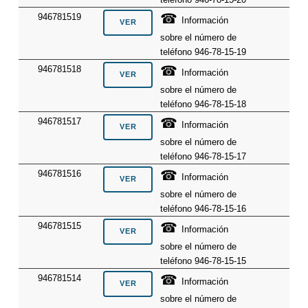
☎
946781519
Información
sobre el número de
teléfono 946-78-15-19
☎
946781518
Información
sobre el número de
teléfono 946-78-15-18
☎
946781517
Información
sobre el número de
teléfono 946-78-15-17
☎
946781516
Información
sobre el número de
teléfono 946-78-15-16
☎
946781515
Información
sobre el número de
teléfono 946-78-15-15
☎
946781514
Información
sobre el número de