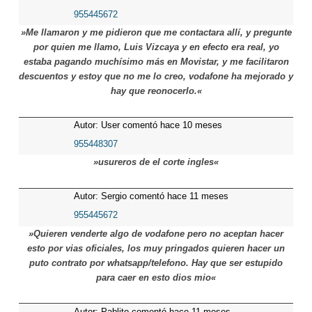
meses
955445672
»Me llamaron y me pidieron que me contactara allí, y pregunte
por quien me llamo, Luis Vizcaya y en efecto era real, yo
estaba pagando muchísimo más en Movistar, y me facilitaron
descuentos y estoy que no me lo creo, vodafone ha mejorado y
hay que reonocerlo.«
Autor: User comentó hace 10 meses
955448307
»usureros de el corte ingles«
Autor: Sergio comentó hace 11 meses
955445672
»Quieren venderte algo de vodafone pero no aceptan hacer
esto por vias oficiales, los muy pringados quieren hacer un
puto contrato por whatsapp/telefono. Hay que ser estupido
para caer en esto dios mio«
Autor: Pablito comentó hace 11 meses