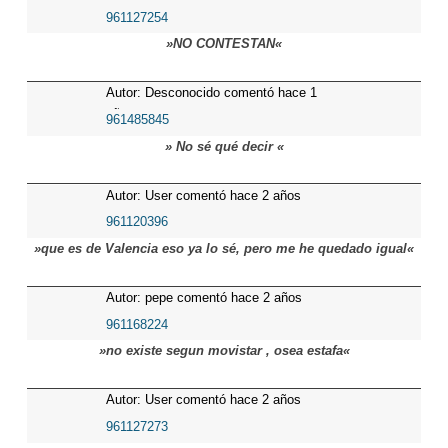
961127254
»NO CONTESTAN«
Autor: Desconocido comentó hace 1
años
961485845
» No sé qué decir «
Autor: User comentó hace 2 años
961120396
»que es de Valencia eso ya lo sé, pero me he quedado igual«
Autor: pepe comentó hace 2 años
961168224
»no existe segun movistar , osea estafa«
Autor: User comentó hace 2 años
961127273