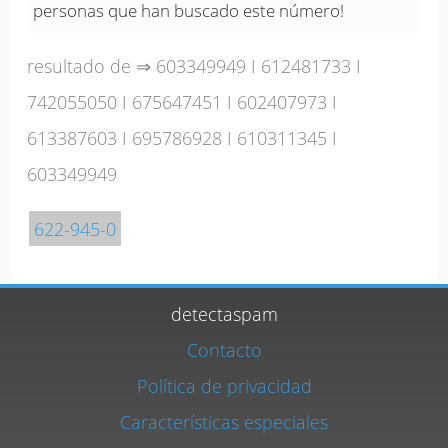
personas que han buscado este número!
resultado de ⇒
603349949
I
612481733
I
742055050
I
675647451
I
602407973
I
613387603
I
695786928
I
610311345
I
603349949
622-945-0
detectaspam
Contacto
Política de privacidad
Características especiales