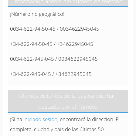
Información acerca del número de teléfono
¡Número no geográfico!
0034-622-94-50-45 / 0034622945045
+34-622-94-50-45 / +34622945045
0034-622-945-045 / 0034622945045
+34-622-945-045 / +34622945045
Últimos visitantes de la página que han
buscado por el número
¡Si ha
iniciado sesión
, encontrará la dirección IP
completa, ciudad y país de las últimas 50