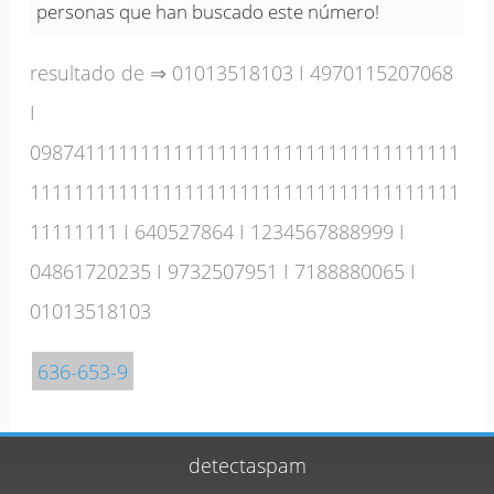
personas que han buscado este número!
resultado de ⇒
01013518103
I
4970115207068
I
098741111111111111111111111111111111111
111111111111111111111111111111111111111
11111111
I
640527864
I
1234567888999
I
04861720235
I
9732507951
I
7188880065
I
01013518103
636-653-9
detectaspam