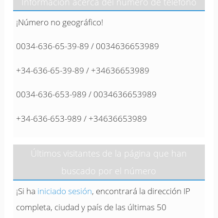
Información acerca del número de teléfono
¡Número no geográfico!
0034-636-65-39-89 / 0034636653989
+34-636-65-39-89 / +34636653989
0034-636-653-989 / 0034636653989
+34-636-653-989 / +34636653989
Últimos visitantes de la página que han
buscado por el número
¡Si ha
iniciado sesión
, encontrará la dirección IP
completa, ciudad y país de las últimas 50