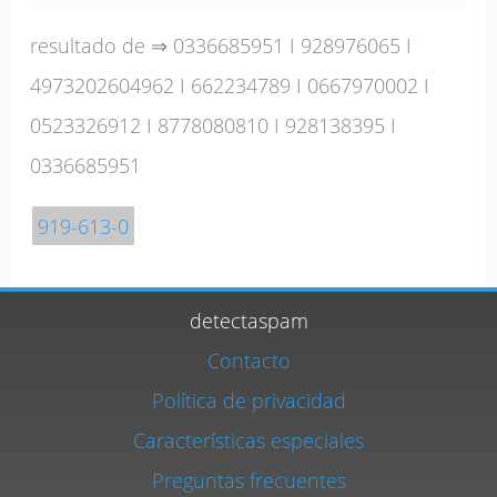
resultado de ⇒
0336685951
I
928976065
I
4973202604962
I
662234789
I
0667970002
I
0523326912
I
8778080810
I
928138395
I
0336685951
919-613-0
detectaspam
Contacto
Política de privacidad
Características especiales
Preguntas frecuentes