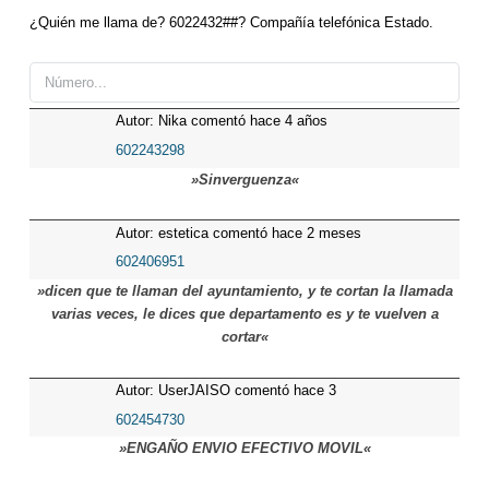
¿Quién me llama de? 6022432##? Compañía telefónica Estado.
Autor: Nika comentó hace 4 años
602243298
»Sinverguenza«
Autor: estetica comentó hace 2 meses
602406951
»dicen que te llaman del ayuntamiento, y te cortan la llamada
varias veces, le dices que departamento es y te vuelven a
cortar«
Autor: UserJAISO comentó hace 3
meses
602454730
»ENGAÑO ENVIO EFECTIVO MOVIL«