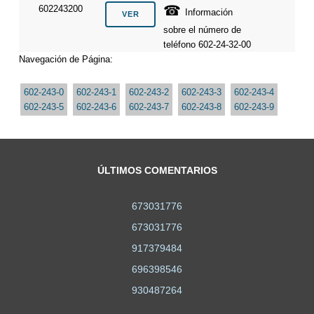
☎
602243200
Información
sobre el número de
teléfono 602-24-32-00
Navegación de Página:
602-243-0
602-243-1
602-243-2
602-243-3
602-243-4
602-243-5
602-243-6
602-243-7
602-243-8
602-243-9
ÚLTIMOS COMENTARIOS
673031776
673031776
917379484
696398546
930487264