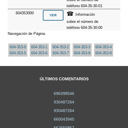
teléfono 604-35-30-01
☎
604353000
Información
sobre el número de
teléfono 604-35-30-00
Navegación de Página:
604-353-0
604-353-1
604-353-2
604-353-3
604-353-4
604-353-5
604-353-6
604-353-7
604-353-8
604-353-9
ÚLTIMOS COMENTARIOS
696398546
930487264
930487264
660043945
662550857