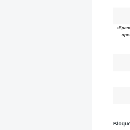
»Spam.
opor
Bloque