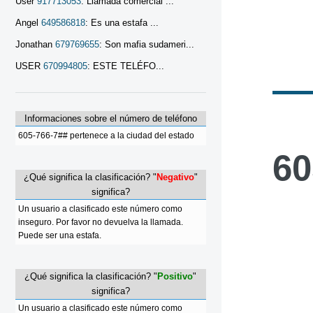
User
917713053
: Llamada comercial ...
Angel
649586818
: Es una estafa ...
Jonathan
679769655
: Son mafia sudameri...
USER
670994805
: ESTE TELÉFO...
Informaciones sobre el número de teléfono
605-766-7## pertenece a la ciudad del estado
60
¿Qué significa la clasificación? "
Negativo
"
significa?
Un usuario a clasificado este número como
inseguro. Por favor no devuelva la llamada.
Puede ser una estafa.
¿Qué significa la clasificación? "
Positivo
"
significa?
Un usuario a clasificado este número como