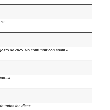
an«
Agosto de 2025. No confundir con spam.«
an...«
do todos los días«