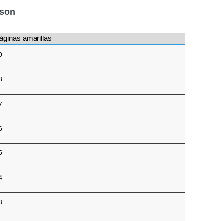
nson
áginas amarillas
9
8
7
6
5
4
3