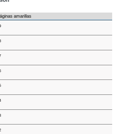
áginas amarillas
9
8
7
6
5
4
3
2