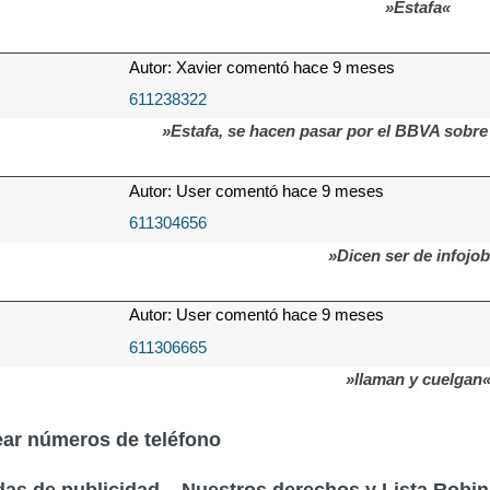
»Estafa«
Autor: Xavier comentó hace 9 meses
611238322
»Estafa, se hacen pasar por el BBVA sobre 
Autor: User comentó hace 9 meses
611304656
»Dicen ser de infojo
Autor: User comentó hace 9 meses
611306665
»llaman y cuelgan
ar números de teléfono
as de publicidad – Nuestros derechos y Lista Robi