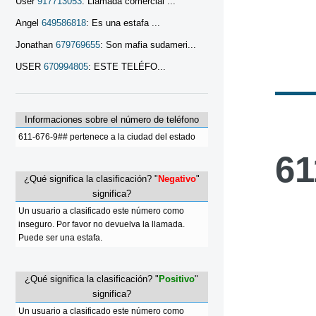
User
917713053
: Llamada comercial ...
Angel
649586818
: Es una estafa ...
Jonathan
679769655
: Son mafia sudameri...
USER
670994805
: ESTE TELÉFO...
Informaciones sobre el número de teléfono
611-676-9## pertenece a la ciudad del estado
61
¿Qué significa la clasificación? "
Negativo
"
significa?
Un usuario a clasificado este número como
inseguro. Por favor no devuelva la llamada.
Puede ser una estafa.
¿Qué significa la clasificación? "
Positivo
"
significa?
Un usuario a clasificado este número como