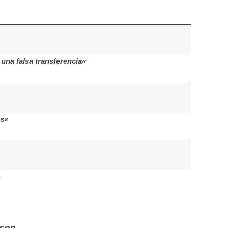
una falsa transferencia«
bs«
«
nson