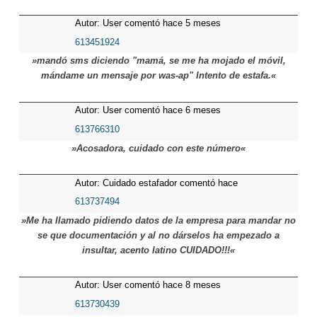
Autor: User comentó hace 5 meses
613451924
»mandó sms diciendo "mamá, se me ha mojado el móvil,
mándame un mensaje por was-ap" Intento de estafa.«
Autor: User comentó hace 6 meses
613766310
»Acosadora, cuidado con este número«
Autor: Cuidado estafador comentó hace
7 meses
613737494
»Me ha llamado pidiendo datos de la empresa para mandar no
se que documentación y al no dárselos ha empezado a
insultar, acento latino CUIDADO!!!«
Autor: User comentó hace 8 meses
613730439