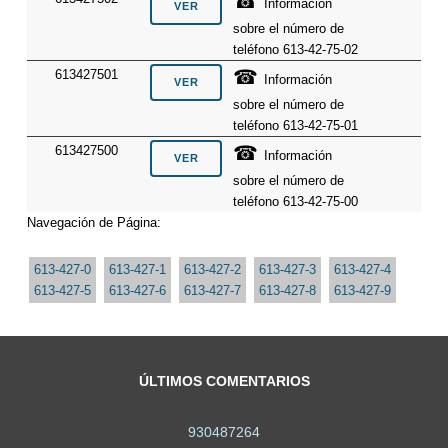
☎
Información
sobre el número de
teléfono 613-42-75-02
☎
613427501
Información
sobre el número de
teléfono 613-42-75-01
☎
613427500
Información
sobre el número de
teléfono 613-42-75-00
Navegación de Página:
613-427-0
613-427-1
613-427-2
613-427-3
613-427-4
613-427-5
613-427-6
613-427-7
613-427-8
613-427-9
ÚLTIMOS COMENTARIOS
930487264