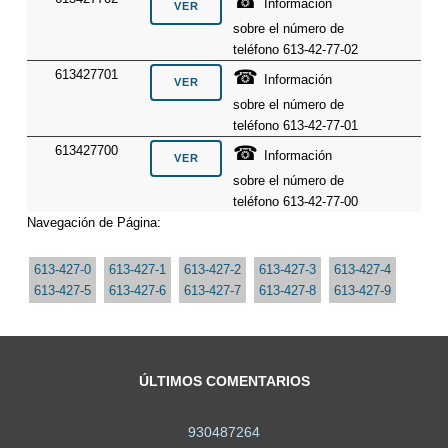
☎
Información
sobre el número de
teléfono 613-42-77-02
☎
613427701
Información
sobre el número de
teléfono 613-42-77-01
☎
613427700
Información
sobre el número de
teléfono 613-42-77-00
Navegación de Página:
613-427-0
613-427-1
613-427-2
613-427-3
613-427-4
613-427-5
613-427-6
613-427-7
613-427-8
613-427-9
ÚLTIMOS COMENTARIOS
930487264