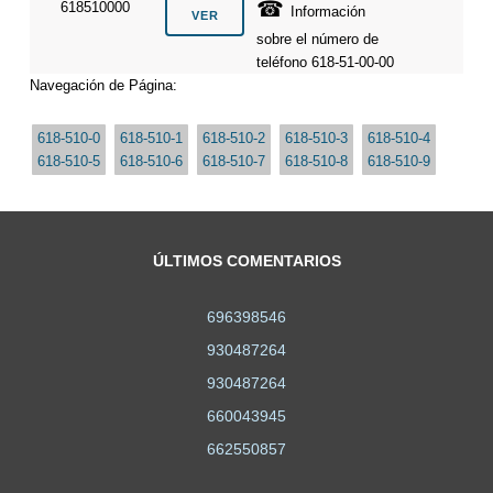
☎
618510000
Información
sobre el número de
teléfono 618-51-00-00
Navegación de Página:
618-510-0
618-510-1
618-510-2
618-510-3
618-510-4
618-510-5
618-510-6
618-510-7
618-510-8
618-510-9
ÚLTIMOS COMENTARIOS
696398546
930487264
930487264
660043945
662550857