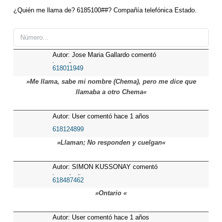
¿Quién me llama de? 6185100##? Compañía telefónica Estado.
Autor: Jose Maria Gallardo comentó
hace 9 meses
618011949
»Me llama, sabe mi nombre (Chema), pero me dice que
llamaba a otro Chema«
Autor: User comentó hace 1 años
618124899
»Llaman; No responden y cuelgan«
Autor: SIMON KUSSONAY comentó
hace 1 años
618487462
»Ontario «
Autor: User comentó hace 1 años