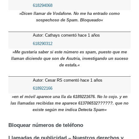
618294068
»Dicen llamar de Vodafone. No me ha entrado como
sospechoso de Spam. Bloqueado«
Autor: Cathays comentó hace 1 años
618290312
»Me gustaría saber si este número es spam, puesto que me
llaman diciendo que son de Asutria, investigando un suceso
de estafa.«
Autor: Cesar RS comentó hace 1 años
618922166
»en el móvil aparece una lla da 6189221676. No lo cojo. y en
las llamadas recibidas me aparece 613706532??????. que no
existe según me indica Detecta Spam«
Bloquear números de teléfono
Llamadas de publicidad – Nuestros derechos y