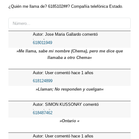
¿Quién me llama de? 6185102##? Compañía telefónica Estado.
Autor: Jose Maria Gallardo comentó
hace 9 meses
618011949
»Me llama, sabe mi nombre (Chema), pero me dice que
llamaba a otro Chema«
Autor: User comentó hace 1 años
618124899
»Llaman; No responden y cuelgan«
Autor: SIMON KUSSONAY comentó
hace 1 años
618487462
»Ontario «
Autor: User comentó hace 1 años