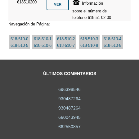
☎
618510200
Información
sobre el número de
teléfono 618-51-02-00
Navegación de Página:
618-510-0
618-510-1
618-510-2
618-510-3
618-510-4
618-510-5
618-510-6
618-510-7
618-510-8
618-510-9
ÚLTIMOS COMENTARIOS
696398546
930487264
930487264
660043945
662550857