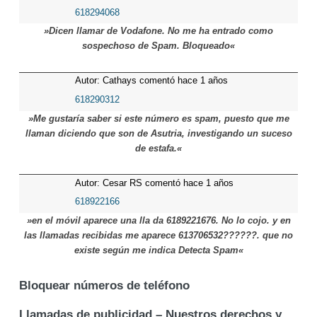
618294068
»Dicen llamar de Vodafone. No me ha entrado como
sospechoso de Spam. Bloqueado«
Autor: Cathays comentó hace 1 años
618290312
»Me gustaría saber si este número es spam, puesto que me
llaman diciendo que son de Asutria, investigando un suceso
de estafa.«
Autor: Cesar RS comentó hace 1 años
618922166
»en el móvil aparece una lla da 6189221676. No lo cojo. y en
las llamadas recibidas me aparece 613706532??????. que no
existe según me indica Detecta Spam«
Bloquear números de teléfono
Llamadas de publicidad – Nuestros derechos y