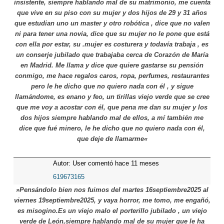
insistente, siempre hablando mal de su matrimonio, me cuenta
que vive en su piso con su mujer y dos hijos de 29 y 31 años
que estudian uno un master y otro robótica , dice que no valen
ni para tener una novia, dice que su mujer no le pone que está
con ella por estar, su .mujer es costurera y todavía trabaja , es
un conserje jubilado que trabajaba cerca de Corazón de María
en Madrid. Me llama y dice que quiere gastarse su pensión
conmigo, me hace regalos caros, ropa, perfumes, restaurantes
pero le he dicho que no quiero nada con él , y sigue
llamándome, es enano y feo, un tirillas viejo verde que se cree
que me voy a acostar con él, que pena me dan su mujer y los
dos hijos siempre hablando mal de ellos, a mí también me
dice que fué minero, le he dicho que no quiero nada con él,
que deje de llamarme«
Autor: User comentó hace 11 meses
619673165
»Pensándolo bien nos fuimos del martes 16septiembre2025 al
viernes 19septiembre2025, y vaya horror, me tomo, me engañó,
es misogino.Es un viejo malo el porterillo jubilado , un viejo
verde de León,siempre hablando mal de su mujer que le ha