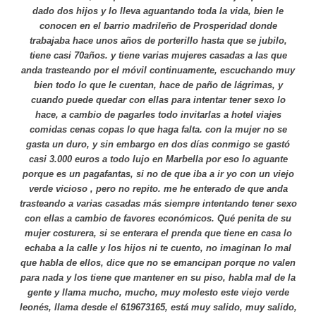
dado dos hijos y lo lleva aguantando toda la vida, bien le
conocen en el barrio madrileño de Prosperidad donde
trabajaba hace unos años de porterillo hasta que se jubilo,
tiene casi 70años. y tiene varias mujeres casadas a las que
anda trasteando por el móvil continuamente, escuchando muy
bien todo lo que le cuentan, hace de paño de lágrimas, y
cuando puede quedar con ellas para intentar tener sexo lo
hace, a cambio de pagarles todo invitarlas a hotel viajes
comidas cenas copas lo que haga falta. con la mujer no se
gasta un duro, y sin embargo en dos días conmigo se gastó
casi 3.000 euros a todo lujo en Marbella por eso lo aguante
porque es un pagafantas, si no de que iba a ir yo con un viejo
verde vicioso , pero no repito. me he enterado de que anda
trasteando a varias casadas más siempre intentando tener sexo
con ellas a cambio de favores económicos. Qué penita de su
mujer costurera, si se enterara el prenda que tiene en casa lo
echaba a la calle y los hijos ni te cuento, no imaginan lo mal
que habla de ellos, dice que no se emancipan porque no valen
para nada y los tiene que mantener en su piso, habla mal de la
gente y llama mucho, mucho, muy molesto este viejo verde
leonés, llama desde el 619673165, está muy salido, muy salido,