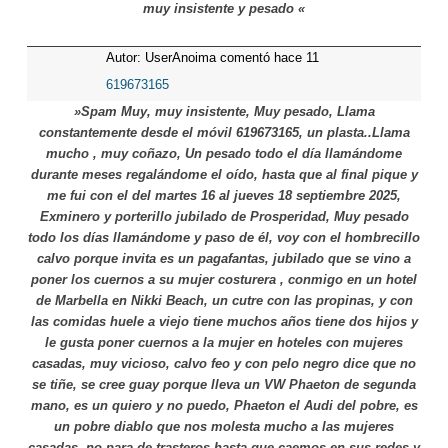
muy insistente y pesado «
Autor: UserAnoima comentó hace 11
meses
619673165
»Spam Muy, muy insistente, Muy pesado, Llama
constantemente desde el móvil 619673165, un plasta..Llama
mucho , muy coñazo, Un pesado todo el día llamándome
durante meses regalándome el oído, hasta que al final pique y
me fui con el del martes 16 al jueves 18 septiembre 2025,
Exminero y porterillo jubilado de Prosperidad, Muy pesado
todo los días llamándome y paso de él, voy con el hombrecillo
calvo porque invita es un pagafantas, jubilado que se vino a
poner los cuernos a su mujer costurera , conmigo en un hotel
de Marbella en Nikki Beach, un cutre con las propinas, y con
las comidas huele a viejo tiene muchos años tiene dos hijos y
le gusta poner cuernos a la mujer en hoteles con mujeres
casadas, muy vicioso, calvo feo y con pelo negro dice que no
se tiñe, se cree guay porque lleva un VW Phaeton de segunda
mano, es un quiero y no puedo, Phaeton el Audi del pobre, es
un pobre diablo que nos molesta mucho a las mujeres
casadas, no para de trasteros hasta que caemos en sus redes y