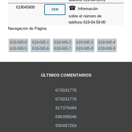
☎
619045900
Información
sobre el número de
teléfono 619-04-59-00
Navegación de Página:
619-045-0
619-045-1
619-045-2
619-045-3
619-045-4
619-045-5
619-045-6
619-045-7
619-045-8
619-045-9
ÚLTIMOS COMENTARIOS
673031776
673031776
917379484
696398546
930487264