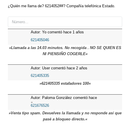
¿Quién me llama de? 6214052##? Compañía telefónica Estado.
Autor: Yo comentó hace 1 años
621405046
»Llamada a las 14.03 minutos. No recogida . NO SE QUIEN ES
NI PIENSIÑO COGERLE«
Autor: User comentó hace 2 años
621405335
»621405335 estafadores 100«
Autor: Paloma González comentó hace
5 meses
621676526
»Venta tipo spam. Devuelves la llamada y no responde así que
pasé a bloqueo directo.«