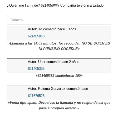
¿Quién me llama de? 6214058##? Compañía telefónica Estado.
Autor: Yo comentó hace 1 años
621405046
»Llamada a las 14.03 minutos. No recogida . NO SE QUIEN ES
NI PIENSIÑO COGERLE«
Autor: User comentó hace 2 años
621405335
»621405335 estafadores 100«
Autor: Paloma González comentó hace
5 meses
621676526
»Venta tipo spam. Devuelves la llamada y no responde así que
pasé a bloqueo directo.«