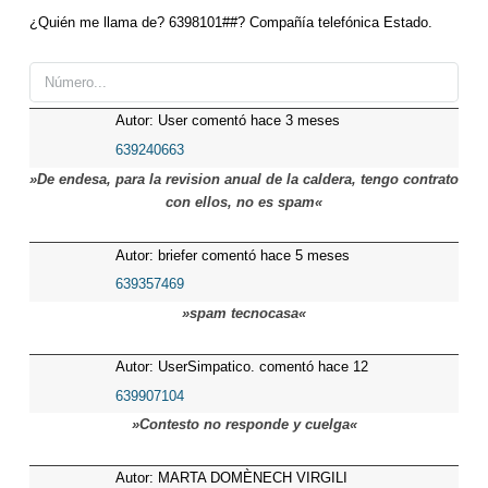
¿Quién me llama de? 6398101##? Compañía telefónica Estado.
Autor: User comentó hace 3 meses
639240663
»De endesa, para la revision anual de la caldera, tengo contrato
con ellos, no es spam«
Autor: briefer comentó hace 5 meses
639357469
»spam tecnocasa«
Autor: UserSimpatico. comentó hace 12
meses
639907104
»Contesto no responde y cuelga«
Autor: MARTA DOMÈNECH VIRGILI